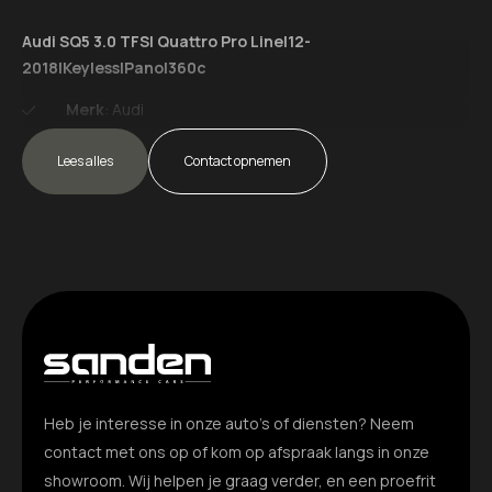
Audi SQ5 3.0 TFSI Quattro Pro Line|12-
Dimlichten automatisch
2018|Keyless|Pano|360c
Elektrisch bedienbare achterklep
Merk
: Audi
Elektrisch glazen panorama-dak
Model
: SQ5
Lees alles
Tellerstand
: 149000 KM
Contact opnemen
Extra getint glas achter
Carrosserievorm
: SUV
Aantal deuren
: 5
Getint glas
Brandstofsoort
: Benzine
Glazen schuifdak
Bouwjaar
: 2018
Transmissie
: Automaat
Keyless entry
Kleur
: zwart Metallic
Bekleding
: Leder
LED achterlichten
Kleur interieur
: zwart
LED dagrijverlichting
Interieurnaam
: RS leder
Heb je interesse in onze auto’s of diensten? Neem
Motorinhoud
: 2995 cc
LED koplampen
contact met ons op of kom op afspraak langs in onze
Aantal cilinders
: 6
Vermogen
: 260 kW / 354pk
showroom. Wij helpen je graag verder, en een proefrit
Lichtmetalen velgen 21"