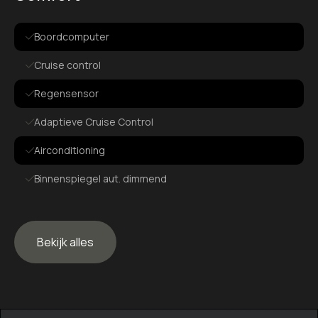
Boordcomputer
Cruise control
Regensensor
Adaptieve Cruise Control
Airconditioning
Binnenspiegel aut. dimmend
Elek. bedienbare ramen
Elek. verstelbare spiegels
Bekijk alles
In hoogte verstelbaar stuur
Exterieur