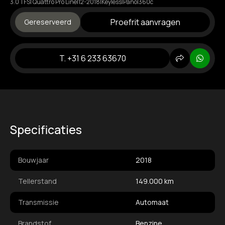
3.0 TFSI Quattro Pro Line|12-2018|Keyless|Pano|360c
Proefrit aanvragen
Gereserveerd
T. +31 6 233 63670
Delen
Whats
Specificaties
Bouwjaar
2018
Tellerstand
149.000 km
Transmissie
Automaat
Brandstof
Benzine