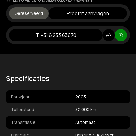
330e Msport|NL-auto|M-seats|open dak|Dravit Grau
Proefrit aanvragen
Gereserveerd
T. +31 6 233 63670
Delen
Whats
Specificaties
Bouwjaar
2023
Tellerstand
32.000 km
Transmissie
Automaat
Brandstof
Benzine / Elektrisch