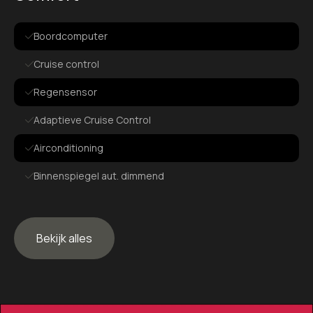
Boordcomputer
Cruise control
Regensensor
Adaptieve Cruise Control
Airconditioning
Binnenspiegel aut. dimmend
Climate Control
Elek. bedienbare ramen
Bekijk alles
Elek. verstelbare spiegels
In hoogte verstelbaar stuur