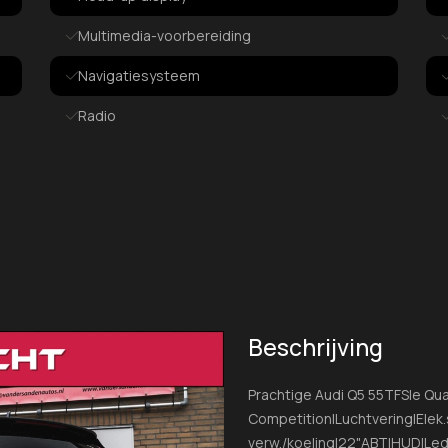
Multimedia-voorbereiding
Navigatiesysteem
Radio
Smartphone integratie
Spraakbediening
Stuur multifunctioneel
Interieur
Beschrijving
Achterbank in delen neerklapbaar
Prachtige Audi Q5 55TFSIe Qua
Achterbank verstelbaar
Competition|Luchtvering|Ele
Airco (automatisch)
verw./koeling|22"ABT|HUD|Le