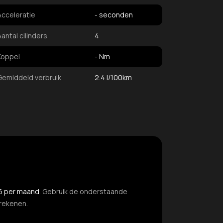
Acceleratie
- seconden
Aantal cilinders
4
Koppel
- Nm
Gemiddeld verbruik
2.4 l/100km
6 per maand
. Gebruik de onderstaande
erekenen.