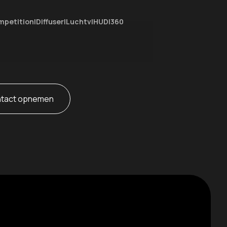
verige
mpetition|Diffuser|Luchtv|HUD|360
Achteropkomend verkeer waarschuwing
Achteruitrij assistent
Anti Blokkeer Systeem
Autonomous Emergency Braking
tact opnemen
Bestuurdersairbag
de (Elektrisch/Benzine)
Bluetooth
Bots herkenning en activatie
rey
Bots waarschuwing systeem
Brake Assist System
Connected services