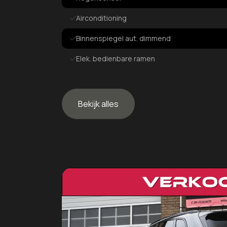
Airconditioning
Binnenspiegel aut. dimmend
Elek. bedienbare ramen
Elek. verstelbare spiegels
In hoogte verstelbaar stuur
Bekijk alles
Exterieur
22 inch velgen.
ABT velgen
Achterruitwisser
Aluminium delen exterieur