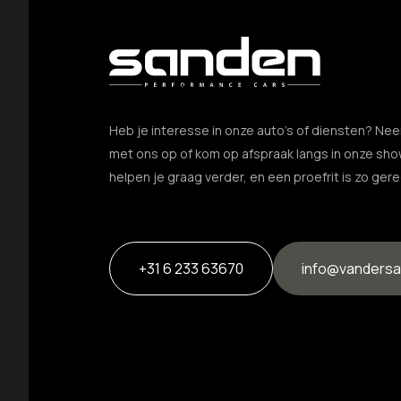
Dimlichten automatisch
Elektrisch bedienbare achterklep
Extra getint glas achter
Getint glas
Heb je interesse in onze auto’s of diensten? Ne
met ons op of kom op afspraak langs in onze sho
Keyless entry
helpen je graag verder, en een proefrit is zo ger
Koplampreiniging
LED achterlichten
+31 6 233 63670
info@vandersa
LED dagrijverlichting
LED koplampen
Metaal-/micakleur
Metaalkleur