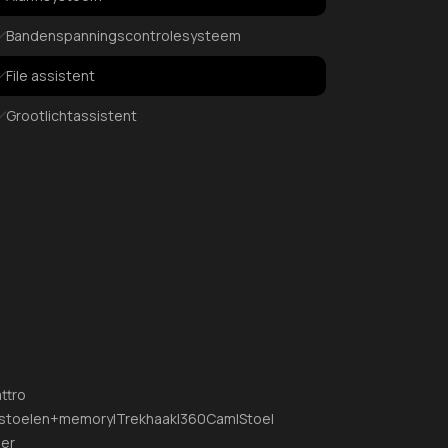
Bandenspanningscontrolesysteem
File assistent
Grootlichtassistent
Hill hold functie
Isofix bevestiging voor kinderzitjes
Verkeersbord detectie
Airbags
Alarm
Parkeersensor
ttro
Startonderbreker
k.stoelen+memory|Trekhaak|360Cam|Stoel
der