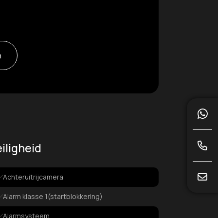
n
iligheid
Achteruitrijcamera
Alarm klasse 1(startblokkering)
Alarmsysteem