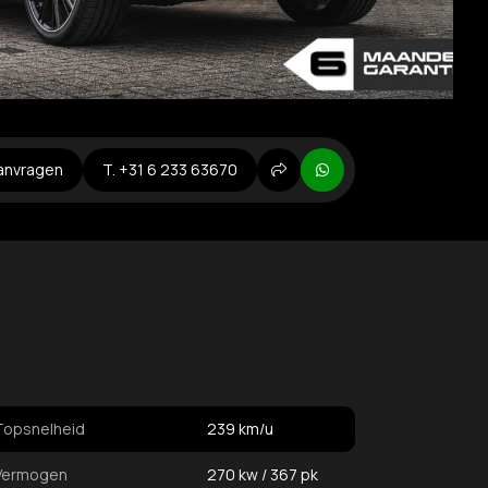
aanvragen
T. +31 6 233 63670
Delen
Whatsapp
Topsnelheid
239 km/u
Vermogen
270 kw / 367 pk