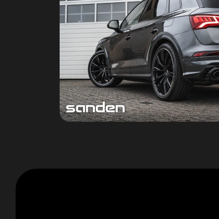
Buitenspieg.elektr.inklap en aut. dim
Buitenspiegel rechts
Buitenspiegels elektr. met geheugen
Buitenspiegels elektrisch verstel- en
verwarmbaar
Buitenspiegels elektrisch verstelbaar
Buitenspiegels in carrosseriekleur
Centrale vergrendeling met
afstandsbediening
Dakrails
Diffuser met uitlaten.