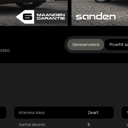
Gereserveerd
Proefrit 
D|360
Interieur kleur
Zwart
Aantal deuren
5