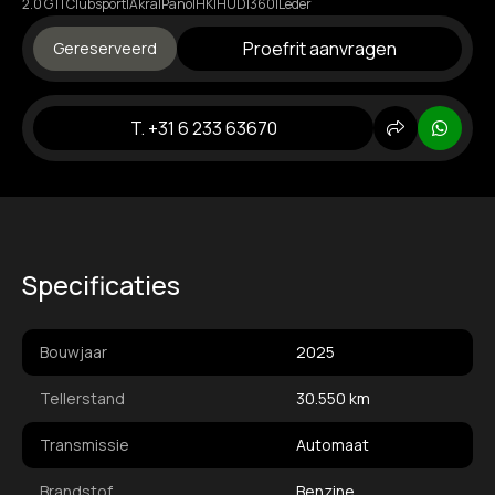
2.0 GTI Clubsport|Akra|Pano|HK|HUD|360|Leder
Proefrit aanvragen
Gereserveerd
T. +31 6 233 63670
Delen
Whats
Specificaties
Bouwjaar
2025
Tellerstand
30.550 km
Transmissie
Automaat
Brandstof
Benzine