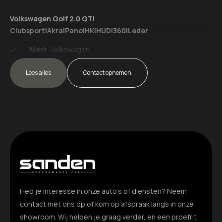
Volkswagen Golf 2.0 GTI
Dimlichten automatisch
Clubsport|Akra|Pano|HK|HUD|360|Leder
Elektrisch glazen panorama-dak
Merk
: Volkswagen
Extra getint glas achter
Model
: Golf
Lees alles
Tellerstand
: 30550 KM
Contact opnemen
Getint glas
Carrosserievorm
: Hatchback
Aantal deuren
: 5
Glazen schuifdak
Brandstofsoort
: Benzine
Keyless entree
Bouwjaar
: 2025
Transmissie
: Automaat
LED achterlichten
Kleur
: zwart Metallic
Bekleding
: Leder
Lichtmetalen velgen 19"
Kleur interieur
: zwart
Lichtmetalen velgen multi-spaaks 19"
Motorinhoud
: 1984 cc
Heb je interesse in onze auto’s of diensten? Neem
Aantal cilinders
: 4
Metaalkleur
contact met ons op of kom op afspraak langs in onze
Vermogen
: 220 kW / 300pk
Ledig gewicht
: 1354 kg
showroom. Wij helpen je graag verder, en een proefrit
Panoramadak