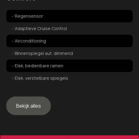
Regensensor
Adaptieve Cruise Control
Airconditioning
Binnenspiegel aut. dimmend
Elek. bedienbare ramen
Elek. verstelbare spiegels
Exterieur
Bekijk alles
19” originele R velgen onbeschadigd
360 graden camera