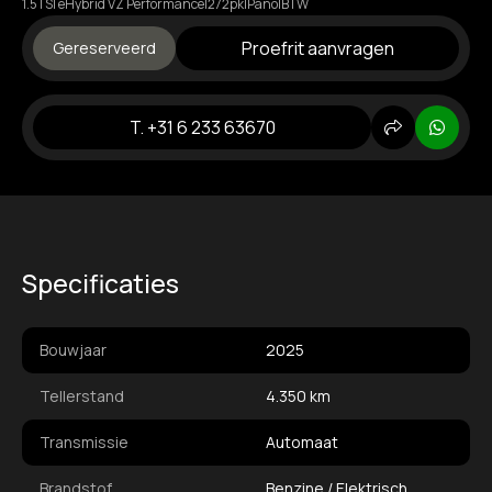
1.5TSI eHybrid VZ Performance|272pk|Pano|BTW
Proefrit aanvragen
Gereserveerd
T. +31 6 233 63670
Delen
Whats
Specificaties
Bouwjaar
2025
Tellerstand
4.350 km
Transmissie
Automaat
Brandstof
Benzine / Elektrisch