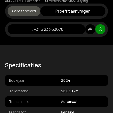
AMG 43 4MATIC |Pano|360|Burmester|Memory|AMG Styling
Proefrit aanvragen
Gereserveerd
T. +31 6 233 63670
Delen
Whats
Specificaties
Bouwjaar
2024
Tellerstand
26.050 km
Transmissie
Automaat
Brandstof
Benzine