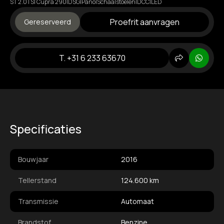
ST 2.0TSI Cupra 290|DSG|Pano|Schaalstoelen|DCC|LED
Proefrit aanvragen
Gereserveerd
T. +31 6 233 63670
Delen
Whats
Specificaties
Bouwjaar
2016
Tellerstand
124.600 km
Transmissie
Automaat
Brandstof
Benzine