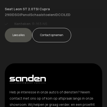
Seat Leon ST 2.0TSI Cupra
Getint glas
290|DSG|Pano|Schaalstoelen|DCC|LED
Glazen schuifdak
Kenteken
: R-163-NS
LED achterlichten
Merk
: Seat
Lees alles
Model
: Leon ST
Contact opnemen
LED dagrijverlichting
Tellerstand
: 124600 KM
Carrosserievorm
: Station
LED koplampen
Aantal deuren
: 5
Lichtmetalen velgen 19"
Brandstofsoort
: Benzine
Bouwjaar
: 2016
Panoramadak
Transmissie
: Automaat
Kleur
: wit
Park Distance Control
Bekleding
: Leder/Alcantara
Parkeersensor achter
Kleur interieur
: zwart
Heb je interesse in onze auto’s of diensten? Neem
Interieurnaam
: Zwart/Wit
Parkeersensor voor
contact met ons op of kom op afspraak langs in onze
Motorinhoud
: 1984 cc
Aantal cilinders
: 4
showroom. Wij helpen je graag verder, en een proefrit
Parkeersensor voor en achter