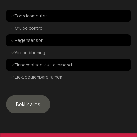
Boordcomputer
Cruise control
Regensensor
Airconditioning
Binnenspiegel aut. dimmend
Elek. bedienbare ramen
Elek. verstelbare spiegels
Bekijk alles
Exterieur
Achterruitwisser