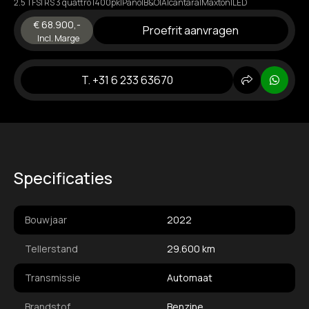
2.5 TFSI RS 3 quattro |400pk|Pano|B&O|Alcantara|Maxton|LED
€ 68.900,-
Proefrit aanvragen
Incl. Marge
T. +31 6 233 63670
Delen
Whats
Specificaties
Bouwjaar
2022
Tellerstand
29.600 km
Transmissie
Automaat
Brandstof
Benzine